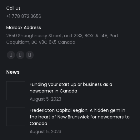
Call us
+1 778 872 3656
Mailbox Address
2850 Shaughnessy Street, unit 2133, BOX # 148, Port
Coquitlam, BC V3C 6K5 Canada
Find us on:
Facebook
Linkedin
Instagram
page
page
page
News
opens
opens
opens
in
in
in
Funding your start up or business as a
newcomer in Canada
new
new
new
August 5, 2023
window
window
window
Fredericton Capital Region: A hidden gem in
the heart of New Brunswick for newcomers to
Canada
August 5, 2023