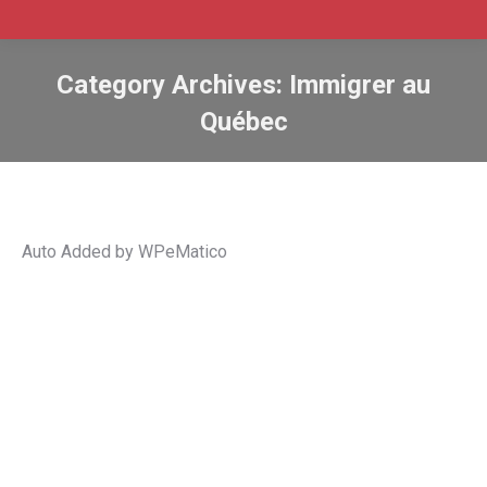
Category Archives:
Immigrer au
Québec
Auto Added by WPeMatico
Québec publie une mise à jour de la
liste des professions admissibles au
traitement simplifié
EIMT
,
Immigration
,
Immigrer au Canada
,
Immigrer au
Québec
,
Jobs
,
permis de travail
,
PTET
,
Quebec
,
travailler au